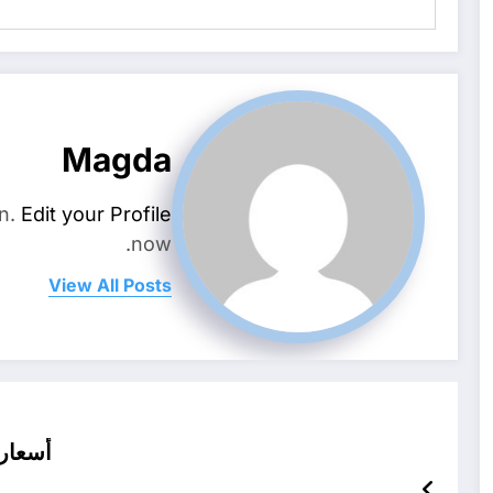
Magda
on.
Edit your Profile
now.
View All Posts
أسعار 