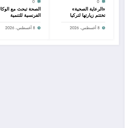
0
0
«الرعاية الصحية»
الصحة تبحث مع الوكال
تختتم زيارتها لتركيا
الفرنسية للتنمية
ببحث نقل نماذج المدن
و«إكسبيرتيز فرانس»
الطبية وتطوير التعليم
تطوير الرعاية الصحية
8 أغسطس، 2026
8 أغسطس، 2026
والبحث العلمي
الأولية وتعزيز خدمات
صحة الأم والطفل