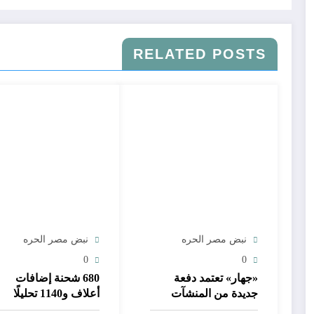
RELATED POSTS
نبض مصر الحره
نبض مصر الحره
0
0
«جهار» تعتمد دفعة
680 شحنة إضافات
جديدة من المنشآت
أعلاف و1140 تحليلًا
الصحية في 10
معمليًا خلال يوليو..