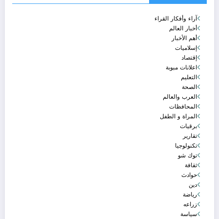
آراء وأفكار القراء
أخبار العالم
أهم الأخبار
إسلاميات
إقتصاد
اعلانات مبوبة
التعليم
الصحة
العرب والعالم
المحافظات
المراة و الطفل
برقيات
تقارير
تكنولوجيا
توك شو
ثقافة
حوادث
دين
رياضة
زراعه
سياسة