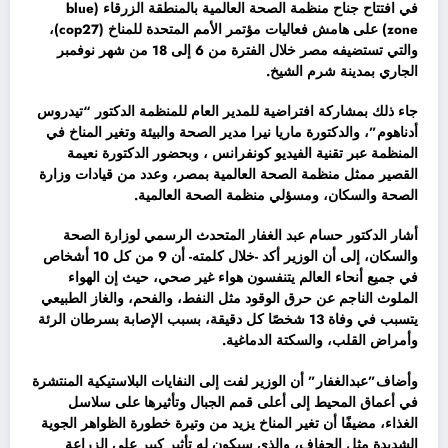
في افتتاح جناح منظمة الصحة العالمية بالمنطقة الزرقاء (blue
zone) على هامش فعاليات مؤتمر الأمم المتحدة للمناخ (cop27)،
والتي تستضيفه مصر خلال الفترة من 6 إلى 18 من شهر نوفمبر
الجاري بمدينة شرم الشيخ.
جاء ذلك بمشاركة افتراضية للمدير العام للمنظمة الدكتور “تيدروس
أدناهوم”، والدكتورة ماريا نيرا مدير الصحة والبيئة وتغير المناخ في
المنظمة عبر تقنية الفيديو كونفرانس ، وبحضور الدكتورة نعيمة
القصير ممثل منظمة الصحة العالمية بمصر، وعدد من قيادات وزارة
الصحة والسكان، ومسؤلي منظمة الصحة العالمية.
أشار الدكتور حسام عبد الغفار المتحدث الرسمي لوزارة الصحة
والسكان، إلى أن الوزير أكد -خلال كلمته- أن 9 من كل 10 أشخاص
في جميع أنحاء العالم يتنفسون هواء غير صحي، حيث إن الهواء
الملوث الناجم عن حرق الوقود مثل النفط، والفحم، والغاز الطبيعي
يتسبب في وفاة 13 شخصًا كل دقيقة، بسبب الإصابة بسرطان الرئة
وأمراض القلب، والسكتة الدماغية.
وأضاف”عبدالغفار” أن الوزير لفت إلى النفايات البلاستيكية المنتشرة
في أعماق المحيط إلى أعلى قمم الجبال وتأثيرها على سلاسل
الغذاء، مضيفًا أن تغير المناخ يزيد من وتيرة خطورة الظواهر الجوية
الشديدة مثل الجفاف، والذي سيكون له تأثير كبير على الزراعة