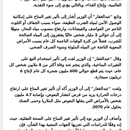
العالمية، وإنتاج الغذاء، وبالتالي يؤدي إلى سوء التغذية.
وتابع “عبدالغفار” أن الوزير أشار إلى تأثير تغير المناخ على إمكانية
الوصول الآمن لمياه الشرب النظيفة، سواء بسبب الجفاف أو التلوث
الناجم عن العواصف والفيضانات، وارتفاع منسوب مياه البحار، منوهًا
إلى أن حوالي 2 مليار شخص حاليًا يفتقرون إلى المياه الصالحة
للشرب، فضلاً عن كثرة الوفيات الناجمة كل عام بسبب الأمراض
المعوية الناتجة عن المياه الملوثة وسوء الصرف الصحي.
وقال “عبدالغفار” إن الوزير لفت إلى تأثير استخدام التبغ على
التغيرات المناخية، والذي ينجم عنه وفاة أكثر من 8 ملايين شخص كل
عام، حيث يتم قطع حوالي 600 مليون شجرة كل عام لإنتاج 6
تريليون سيجارة،
ولفت “عبدالغفار” إلى أن الوزير أكد أن تأثير تغير المناخ على ارتفاع
درجات الحرارة يزيد من فرص انتشار البعوض، وإصابة 4.7 مليون
شخص بالأمراض التي ينقلها البعوض مثل الملاريا وحمى الضنك
بحلول عام 2070.
وأضاف أن الوزير نوه إلى تأثير تغير المناخ على الصحة العقلية، حيث
إنه وفقًا للدراسات التي تجريها الجهات المعنية بهذا الشأن، فإن