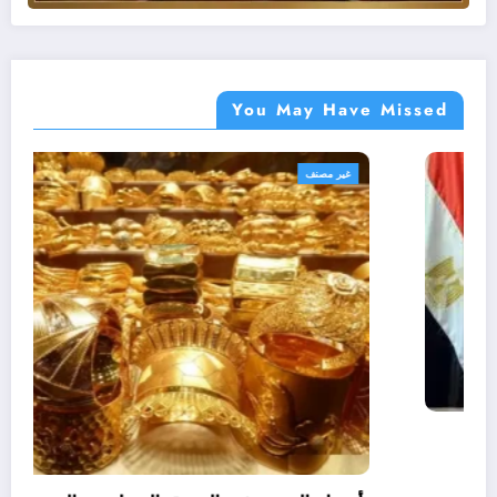
You May Have Missed
أهم الأخبار
غير مصنف
مصر
اللواء هشام آمنة : تمويل 394 مشروعاً صغيراً
ومتناهى الصغر بجملة استثمارات 6 ملايين جنيه