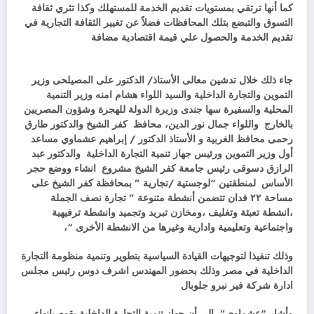
كما أنها ترتقي بمستويات تقديم الخدمة للمستهلك وكذا تثري ثقافة
التسوق والتبضع بتلك المحافظات فضلاً عن تغيير الثقافة التجارية في
تقديم الخدمة والحصول علي قيمة اقتصادية مضافة
جاء ذلك خلال تدشين معالى الأستاذ/ الدكتور على المصيلحى وزير
التموين والتجارة الداخلية والسيد اللواء هشام امنه وزير التنمية
المحلية والسفيرة سها جندى وزيرة الدولة للهجرة وشؤون المصريين
بالخارج واللواء جمال نور الدين، محافظ كفر الشيخ والدكتور طارق
رحمى محافظ الغربية و الأستاذ الدكتور / إبراهيم عشماوي مساعد
أول وزير التموين ورئيس جهاز تنمية التجارة الداخلية والدكتور عبد
الرازق دسوقى رئيس جامعة كفر الشيخ مشروع انشاء ووضع حجر
الأساس لمنطقتين “لوجستية /تجارية ” بمحافظة كفر الشيخ على
مساحة ٢٢ فدان تتضمن أنشطة متنوعة ” تجارة نصف الجملة
،انشطة تعبئة وتغليف ،ومخازن تبريد وتجميد وانشطة ترفيهية
واجتماعية وتعليمية وادارية وغيرها من الانشطة الأخرى “،
وذلك تنفيذا لتوجيهات القيادة السياسية بتطوير وتنمية منظومة التجارة
الداخلية في مصر وذلك بحضور المهندس اشرف دوس رئيس مجلس
ادارة شركة فير نبرو جلوبال
وأشار “عشماوى”، إلى أن جهاز تنمية التجارة الداخلية يقوم بإنهاء