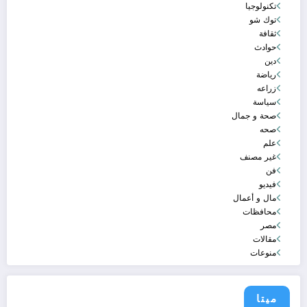
تكنولوجيا
توك شو
ثقافة
حوادث
دين
رياضة
زراعه
سياسة
صحة و جمال
صحه
علم
غير مصنف
فن
فيديو
مال و أعمال
محافظات
مصر
مقالات
منوعات
ميتا