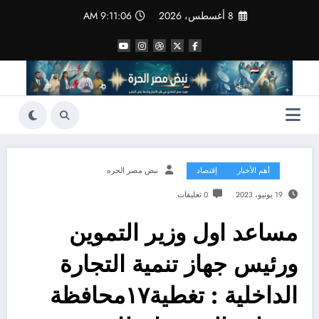
لتجاوز
8 أغسطس، 2026
9:11:07 AM
لى
لمحتوى
أهم الأخبار
إقتصاد
نبض مصر الحره
19 يونيو، 2023
0 تعليقات
مساعد اول وزير التموين
ورئيس جهاز تنمية التجارة
الداخلية : تغطية١٧محافظة