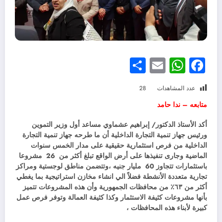
Share
WhatsApp
Email
Facebook
عدد المشاهدات
28
متابعه – ندا حامد
أكد الأستاذ الدكتور/ إبراهيم عشماوي مساعد أول وزير التموين
ورئيس جهاز تنمية التجارة الداخلية أن ما طرحه جهاز تنمية التجارة
الداخلية من فرص استثمارية حقيقية على مدار الخمس سنوات
الماضية وجارى تنفيذها على أرض الواقع تبلغ أكثر من 26 مشروعا
باستثمارات تتجاوز 60 مليار جنيه ،وتتضمن مناطق لوجستية ومراكز
تجارية متعددة الأنشطة فضلاً الي انشاء مخازن استراتيجية بما يغطي
أكثر من ٦٣٪؜ من محافظات الجمهورية وأن هذه المشروعات تتميز
بأنها مشروعات كثيفة الاستثمار وكذا كثيفة العمالة وتوفر فرص عمل
كبيرة لأبناء هذه المحافظات ،