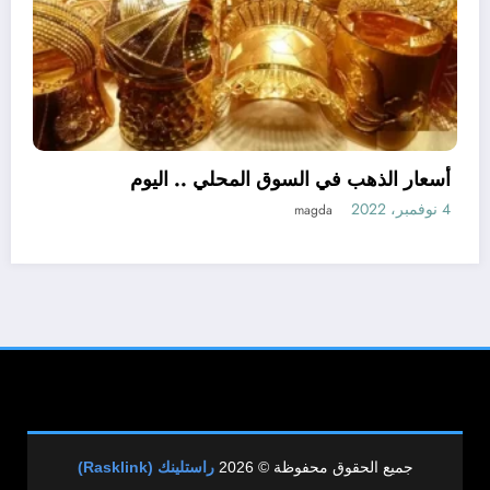
اللواء هشام آمنة : تمويل 394 مشروعاً صغيراً
ومتناهى الصغر بجملة استثمارات 6 ملايين جنيه
3 نوفمبر، 2022
نبض مصر الحره
جميع الحقوق محفوظة © 2026
راستلينك (Rasklink)
SpiceThemes
| Powered By