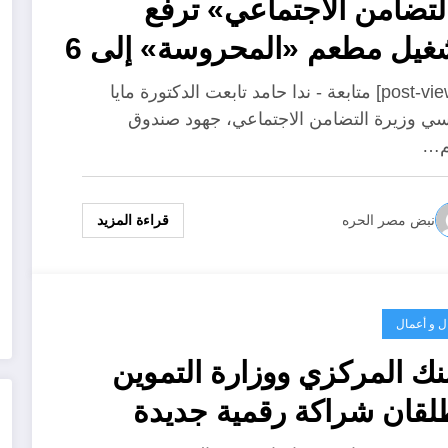
لتضامن الاجتماعي» ترفع
تشغيل مطعم «المحروسة» إلى 6
اف وجبة يوميًا خلال وقفة
[post-views] متابعة - ندا حامد تابعت الدكتورة مايا
ي وزيرة التضامن الاجتماعي، جهود صندوق
فات وعيد الأضحى
م…
قراءة المزيد
نبض مصر الحره
ل و أعمال
بنك المركزي ووزارة التموين
لقان شراكة رقمية جديدة