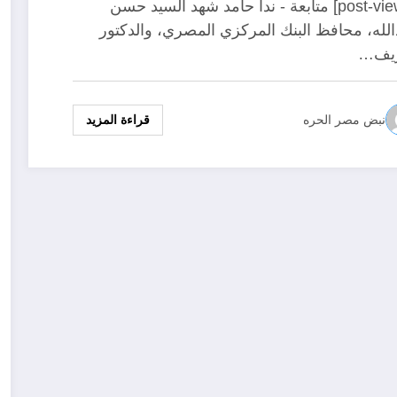
عم الشمول المالي وتطوير
[post-views] متابعة - ندا حامد شهد السيد حسن
الله، محافظ البنك المركزي المصري، والدكتور
مات السجل التجاري للقطاع
يف…
مصرفي
قراءة المزيد
نبض مصر الحره