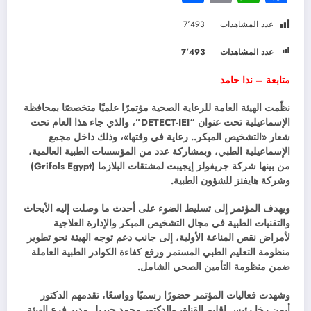
عدد المشاهدات
7٬493
عدد المشاهدات
7٬493
متابعة – ندا حامد
نظّمت الهيئة العامة للرعاية الصحية مؤتمرًا علميًا متخصصًا بمحافظة
الإسماعيلية تحت عنوان “DETECT-IEI”، والذي جاء هذا العام تحت
شعار «التشخيص المبكر.. رعاية في وقتها»، وذلك داخل مجمع
الإسماعيلية الطبي، وبمشاركة عدد من المؤسسات الطبية العالمية،
من بينها شركة جريفولز إيجيبت لمشتقات البلازما (Grifols Egypt)
وشركة هايفنز للشؤون الطبية.
ويهدف المؤتمر إلى تسليط الضوء على أحدث ما وصلت إليه الأبحاث
والتقنيات الطبية في مجال التشخيص المبكر والإدارة العلاجية
لأمراض نقص المناعة الأولية، إلى جانب دعم توجه الهيئة نحو تطوير
منظومة التعليم الطبي المستمر ورفع كفاءة الكوادر الطبية العاملة
ضمن منظومة التأمين الصحي الشامل.
وشهدت فعاليات المؤتمر حضورًا رسميًا وواسعًا، تقدمهم الدكتور
أيمن رخا رئيس إقليم القناة، والدكتور محمد جبريل مدير فرع الهيئة