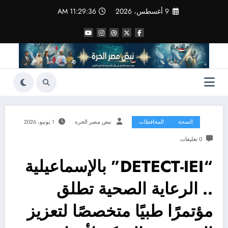
لتجاوز
9 أغسطس، 2026
11:29:38 AM
لى
لمحتوى
الصحة
المحافظات
نبض مصر الحره
1 يونيو، 2026
0 تعليقات
“DETECT-IEI” بالإسماعيلية
.. الرعاية الصحية تطلق
مؤتمرًا طبيًا متخصصًا لتعزيز