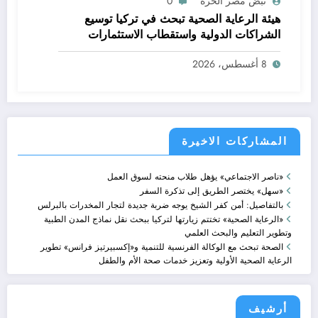
نبض مصر الحره
0
هيئة الرعاية الصحية تبحث في تركيا توسيع
الشراكات الدولية واستقطاب الاستثمارات
لإنشاء مراكز طبية متخصصة وتعزيز السياحة
8 أغسطس، 2026
العلاجية
المشاركات الاخيرة
«ناصر الاجتماعي» يؤهل طلاب منحته لسوق العمل
«سهل» يختصر الطريق إلى تذكرة السفر
بالتفاصيل: أمن كفر الشيخ يوجه ضربة جديدة لتجار المخدرات بالبرلس
«الرعاية الصحية» تختتم زيارتها لتركيا ببحث نقل نماذج المدن الطبية
وتطوير التعليم والبحث العلمي
الصحة تبحث مع الوكالة الفرنسية للتنمية و«إكسبيرتيز فرانس» تطوير
الرعاية الصحية الأولية وتعزيز خدمات صحة الأم والطفل
أرشيف