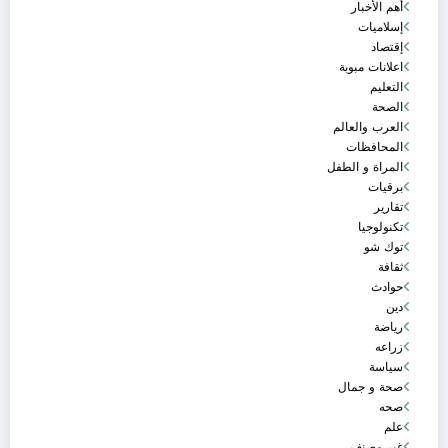
أهم الأخبار
إسلاميات
إقتصاد
اعلانات مبوبة
التعليم
الصحة
العرب والعالم
المحافظات
المراة و الطفل
برقيات
تقارير
تكنولوجيا
توك شو
ثقافة
حوادث
دين
رياضة
زراعه
سياسة
صحة و جمال
صحه
علم
غير مصنف