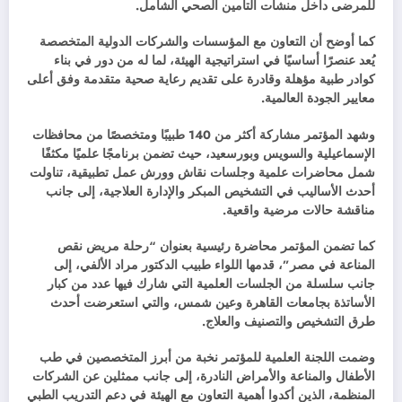
للمرضى داخل منشآت التأمين الصحي الشامل.
كما أوضح أن التعاون مع المؤسسات والشركات الدولية المتخصصة
يُعد عنصرًا أساسيًا في استراتيجية الهيئة، لما له من دور في بناء
كوادر طبية مؤهلة وقادرة على تقديم رعاية صحية متقدمة وفق أعلى
معايير الجودة العالمية.
وشهد المؤتمر مشاركة أكثر من 140 طبيبًا ومتخصصًا من محافظات
الإسماعيلية والسويس وبورسعيد، حيث تضمن برنامجًا علميًا مكثفًا
شمل محاضرات علمية وجلسات نقاش وورش عمل تطبيقية، تناولت
أحدث الأساليب في التشخيص المبكر والإدارة العلاجية، إلى جانب
مناقشة حالات مرضية واقعية.
كما تضمن المؤتمر محاضرة رئيسية بعنوان “رحلة مريض نقص
المناعة في مصر”، قدمها اللواء طبيب الدكتور مراد الألفي، إلى
جانب سلسلة من الجلسات العلمية التي شارك فيها عدد من كبار
الأساتذة بجامعات القاهرة وعين شمس، والتي استعرضت أحدث
طرق التشخيص والتصنيف والعلاج.
وضمت اللجنة العلمية للمؤتمر نخبة من أبرز المتخصصين في طب
الأطفال والمناعة والأمراض النادرة، إلى جانب ممثلين عن الشركات
المنظمة، الذين أكدوا أهمية التعاون مع الهيئة في دعم التدريب الطبي