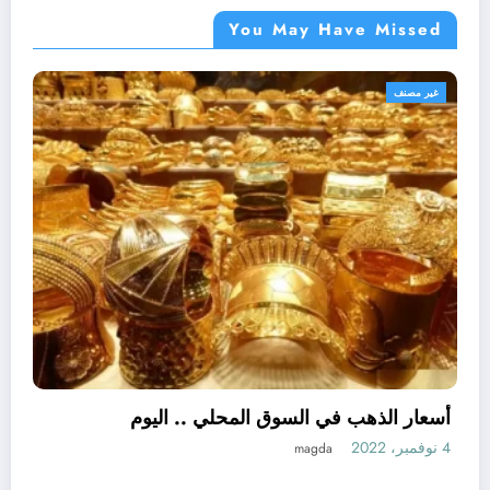
You May Have Missed
أهم الأخبار
غير مصنف
مصر
اللواء هشام آمنة : تمويل 394 مشروعاً صغيراً
ومتناهى الصغر بجملة استثمارات 6 ملايين جنيه
3 نوفمبر، 2022
نبض مصر الحره