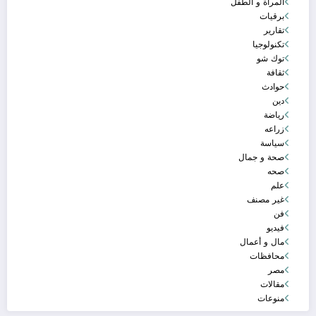
المراة و الطفل
برقيات
تقارير
تكنولوجيا
توك شو
ثقافة
حوادث
دين
رياضة
زراعه
سياسة
صحة و جمال
صحه
علم
غير مصنف
فن
فيديو
مال و أعمال
محافظات
مصر
مقالات
منوعات