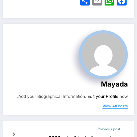
Share
WhatsApp
Email
Facebook
Mayada
Add your Biographical Information.
Edit your Profile
now.
View All Posts
Previous post