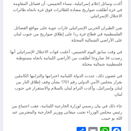
أكدت وسائل إعلام إسرائيلية، مساء الخميس، أن فصائل المقاومة
في غزة أطلقت صواريخ مضادة للطائرات فوق غزة باتجاه طائرات
الاحتلال الإسرائيلي.
شن الطيران الحربي الإسرائيلي غارات جوية على مواقع الفصائل
الفلسطينية في قطاع غزة ردا على إطلاق صواريخ من جنوب لبنان
على الأراضي الشمالية المحتلة.
في وقت سابق اليوم الخميس، أعلنت قوات الاحتلال الإسرائيلي أنها
رصدت 34 صاروخا أطلقت من الأراضي اللبنانية باتجاه مستوطنة
فلسطينية شمالية محتلة.
في غضون ذلك، جددت الدولة اللبنانية احترامها والتزامها الكاملين
بقرار مجلس الأمن الدولي رقم 1701 بشأن وقف إطلاق النار بين
لبنان وإسرائيل، وأكدت التزام لبنان بالسلام والاستقرار في جنوب
لبنان.
جاء ذلك في بيان رسمي لوزارة الخارجية اللبنانية، عقب اجتماع بين
رئيس مجلس الوزراء نجيب ميقاتي ووزير الخارجية والمغتربين عبد
الله بو حبيب.