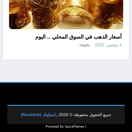
اللواء هشام آمنة : تمويل 394 مشروعاً صغيراً
 الصغر بجملة استثمارات 6 ملايين جنيه
أسعار 
نبض مصر الحره
4 نوفمبر، 2022
جميع الحقوق محفوظة © 2026
راستلينك (Rasklink)
SpiceThemes
| Powered By