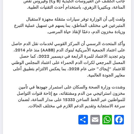
جانب الكشف عن الفيروسات الكبدية (B وC) وفيروس نقص
المناعة، وبكتيريا الزهري، باستخدام أحدث التقنيات الطبية.
ولفت إلى أن الوزارة توفر سيارات متنقلة مجهزة لاستقبال
المتبرعين في مختلف المناطق، بما يسهم في تسهيل عملية التبرع
وزيادة مخزون الدم، دعمًا لإنقاذ حياة المرضى.
وأكد المتحدث الرسمي أن المركز القومي لخدمات نقل الدم حاصل
على اعتماد الجمعية الأمريكية لبنوك الدم (AABB) منذ عام 2014،
وتم تجديد الاعتماد للمرة الرابعة في ديسمبر 2022، كما حصل
المعمل المرجعي لكرات الدم الحمراء على اعتماد المجلس الوطني
للاعتماد “إيجاك” حتى عام 2028، بما يعكس الالتزام بتطبيق أعلى
معايير الجودة العالمية.
وشددت وزارة الصحة والسكان على استمرار جهودها في تأمين
مخزون استراتيجي من الدم ومشتقاته، مع إتاحة قنوات التواصل
للمواطنين عبر الخط الساخن 15333 على مدار الساعة، لضمان
سرعة الاستجابة وتقديم الدعم اللازم في مختلف الحالات.
Share
WhatsApp
Email
Facebook