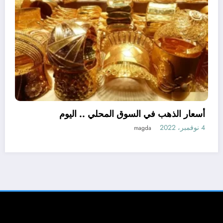
اللواء هشام آمنة : تمويل 394 مشروعاً صغيراً
ومتناهى الصغر بجملة استثمارات 6 ملايين جنيه
3 نوفمبر، 2022
نبض مصر الحره