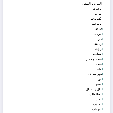
المراة و الطفل
برقيات
تقارير
تكنولوجيا
توك شو
ثقافة
حوادث
دين
رياضة
زراعه
سياسة
صحة و جمال
صحه
علم
غير مصنف
فن
فيديو
مال و أعمال
محافظات
مصر
مقالات
منوعات