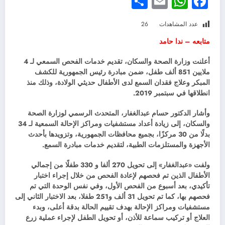
Share
WhatsApp
Email
Facebook
عدد المشاهدات
26
متابعه – ندا حامد
أعلنت وزارة الصحة والسكان، تقديم خدمات الفحص السمعي لـ 4
ملايين 851 ألف طفل، ضمن مبادرة رئيس الجمهورية للكشف
المبكر وعلاج فقدان السمع لدى الأطفال حديثي الولادة، وذلك منذ
انطلاقها في سبتمبر 2019.
وأشار الدكتور حسام عبدالغفار، المتحدث الرسمي لوزارة الصحة
والسكان، إلى زيادة أعداد مستشفيات ومراكز الإحالة السمعية لـ 34
بدلًا من 30 مركزًا، بجميع محافظات الجمهورية، وتزويدها بأحدث
الأجهزة والمستلزمات الطبية، لتقديم خدمات مبادرة السمع.
ولفت «عبدالغفار» إلى تحويل 270 ألفا و 330 طفلًا من إجمالي
الأطفال الذين تم فحصهم لإعادة الفحص من خلال إجراء اختبار
تأكيدي، بعد أسبوع من الفحص الأول، وفي نفس الوحدة التي تم
فحصهم بها، كما تم تحويل 31 ألف و251 طفلا، بعد الاختبار الثاني إلى
مستشفيات ومراكز الإحالة بهدف تقييم الحالة بدقة أعلى، وبدء
العلاج أو تركيب سماعة للأذن، أو تحويل الطفل لإجراء عملية زرع