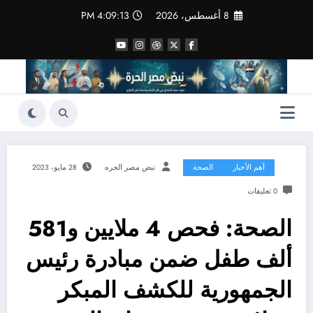
لتجاوز
8 أغسطس، 2026
4:09:14 PM
لى
لمحتوى
أهم الأخبار
الصحة
نبض مصر الحره
28 مايو، 2023
0 تعليقات
الصحة: فحص 4 ملايين و581
ألف طفل ضمن مبادرة رئيس
الجمهورية للكشف المبكر