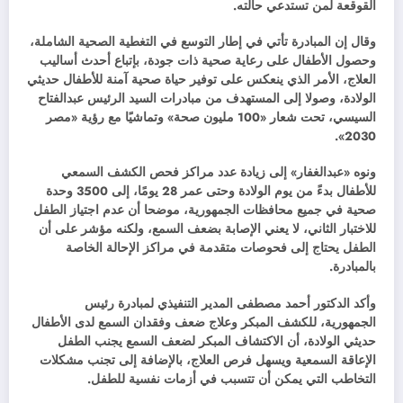
القوقعة لمن تستدعي حالته.
وقال إن المبادرة تأتي في إطار التوسع في التغطية الصحية الشاملة،
وحصول الأطفال على رعاية صحية ذات جودة، بإتباع أحدث أساليب
العلاج، الأمر الذي ينعكس على توفير حياة صحية آمنة للأطفال حديثي
الولادة، وصولا إلى المستهدف من مبادرات السيد الرئيس عبدالفتاح
السيسي، تحت شعار «100 مليون صحة» وتماشيًا مع رؤية «مصر
2030».
ونوه «عبدالغفار» إلى زيادة عدد مراكز فحص الكشف السمعي
للأطفال بدءً من يوم الولادة وحتى عمر 28 يومًا، إلى 3500 وحدة
صحية في جميع محافظات الجمهورية، موضحا أن عدم اجتياز الطفل
للاختبار الثاني، لا يعني الإصابة بضعف السمع، ولكنه مؤشر على أن
الطفل يحتاج إلى فحوصات متقدمة في مراكز الإحالة الخاصة
بالمبادرة.
وأكد الدكتور أحمد مصطفى المدير التنفيذي لمبادرة رئيس
الجمهورية، للكشف المبكر وعلاج ضعف وفقدان السمع لدى الأطفال
حديثي الولادة، أن الاكتشاف المبكر لضعف السمع يجنب الطفل
الإعاقة السمعية ويسهل فرص العلاج، بالإضافة إلى تجنب مشكلات
التخاطب التي يمكن أن تتسبب في أزمات نفسية للطفل.