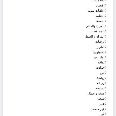
إسلاميات
إقتصاد
اعلانات مبوبة
التعليم
الصحة
العرب والعالم
المحافظات
المراة و الطفل
برقيات
تقارير
تكنولوجيا
توك شو
ثقافة
حوادث
دين
رياضة
زراعه
سياسة
صحة و جمال
صحه
علم
غير مصنف
فن