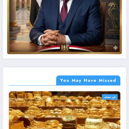
You May Have Missed
أهم الأخبار
غير مصنف
مصر
غي