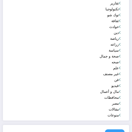
تقارير
تكنولوجيا
توك شو
ثقافة
حوادث
دين
رياضة
زراعه
سياسة
صحة و جمال
صحه
علم
غير مصنف
فن
فيديو
مال و أعمال
محافظات
مصر
مقالات
منوعات