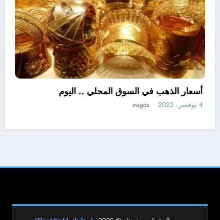
اللواء هشام آمنة : تمويل 394 مشروعاً صغيراً
تناهى الصغر بجملة استثمارات 6 ملايين جنيه
أسع
نبض مصر الحره
4 نوفمبر، 2022
جميع الحقوق محفوظة © 2026
راستلينك (Rasklink)