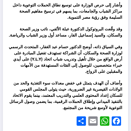
وأشار إلى حرص الوزارة على توسيع نطاق الحملات التوعوية داخل
مراكز الشباب والجامعات، بما يسهم في ترسيخ مفاهيم الصحة
السليمة وفق رؤية مصر التنموية.
وقد وقّعت البروتوكول الدكتورة عبلة الألفي، نائب وزير الصحة
والسكان، والسيد إسماعيل الفار، مساعد أول وزير الشباب والرياضة.
وفي السياق ذاته، أوضح الدكتور حسام عبد الغفار، المتحدث الرسمي
لوزارة الصحة والسكان، أن الشراكة تستهدف تفعيل المبادرة على
أرض الواقع من خلال تأهيل وتدريب شباب اتحاد (Y.L.Y) على أيدي
خبراء متخصصين، للوصول إلى الفئات المستهدفة من الأمهات
والمقبلين على الزواج.
وأضاف أن الهدف يتمثل في خفض معدلات سوء التغذية والحد من
الولادات القيصرية غير الضرورية، حيث يتولى المجلس القومي
للسكان إعداد المحتوى العلمي والتدريب المعتمد، بينما يقوم الاتحاد
بالتنفيذ الميداني وإطلاق الحملات الرقمية، بما يضمن وصول الرسائل
التوعوية لأوسع شريحة من المجتمع.
Share
WhatsApp
Email
Facebook