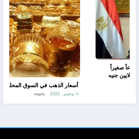
اللواء هشام آمنة : تمويل 394 مشروعاً صغيراً
ومتناهى الصغر بجملة استثمارات 6 ملايين جنيه
3 نوفمبر، 2022
نبض مصر الحره