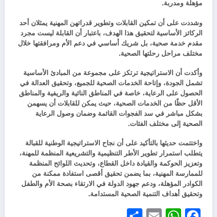
مؤهلة ومدربة.
وشددت على أن تمكين القابلات وتطوير قدراتهن المهنية يمثلان أحد
الركائز الأساسية لتحقيق هذا الهدف، باعتبار أن القابلة ليست مجرد
مقدم خدمة صحية، بل شريك أساسي في دعم الأم ومرافقتها خلال
مختلف مراحل رحلتها الصحية.
وأكدت أن الاستراتيجية ترتكز على مجموعة من المبادئ الأساسية
تشمل الجودة، وإتاحة الخدمات الصحية للجميع، وتحقيق العدالة في
الحصول على الرعاية، خاصة في المناطق النائية والريفية والمناطق
الأقل حظًا من الخدمات الصحية، حيث يمكن للقابلات أن يسهمن
بشكل مباشر في سد الفجوات القائمة وضمان وصول الرعاية
الصحية إلى مختلف الفئات.
واختتمت حديثها بالتأكيد على أن نجاح الاستراتيجية الوطنية للقبالة
يتطلب استمرار تطوير الأطر التنظيمية والتشريعية المنظمة للمهنة،
وتعزيز الحوكمة والقيادة داخل القطاع، وتحديث اللوائح المنظمة
للممارسة المهنية، بما يضمن تحقيق أقصى استفادة ممكنة من
الكوادر المؤهلة، ودعم جهود الدولة في الارتقاء بصحة الأم والطفل
وتحقيق أهداف التنمية الصحية المستدامة.
Share
WhatsApp
Email
Facebook