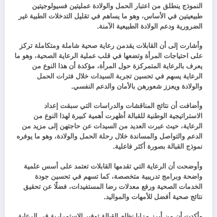
النموذج ينطلق من اعتبار الحمل والولادة عمليتين فسيولوجيتين
طبيعيتين في الأساس، وهو ما يساهم في تقليل التدخلات الطبية غير
الضرورية ودعم الولادة الطبيعية الآمنة.
وأشارت إلى أن القابلات يقدمن رعاية صحية شاملة ومتكاملة تركز
على احتياجات المرأة وتضعها في قلب عملية الرعاية الصحية، وهو ما
يعرف بالرعاية المتمركزة حول المرأة، مؤكدة أن هذا النوع من
الرعاية يسهم في تحسين تجربة السيدات خلال فترات الحمل
والولادة ويعزز شعورهن بالأمان والدعم النفسي.
وأضافت أن نتائج المناقشات والدراسات التي سبقت إعداد
الاستراتيجية الوطنية للقبالة أظهرت أهمية كبيرة لهذا النوع من
الرعاية، حيث عبرت العديد من السيدات عن حاجتهن إلى مزيد من
الدعم والتواصل والمساندة خلال رحلة الحمل والولادة، وهو ما يوفره
نموذج القبالة بصورة أكثر فاعلية.
وأوضحت أن الرعاية التي تقدمها القابلات تعتمد على أسس علمية
واضحة وبرامج تدريبية متخصصة، كما تسهم في تحسين جودة
الخدمات الصحية ورفع معدلات رضا المستفيدات، فضلًا عن تحقيق
نتائج صحية أفضل للأمهات والمواليد.
وأكدت أن من أبرز مزايا نظام القبالة توفير الاستمرارية في الرعاية