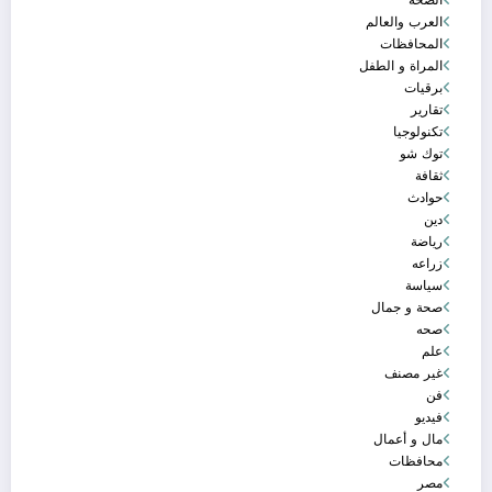
العرب والعالم
المحافظات
المراة و الطفل
برقيات
تقارير
تكنولوجيا
توك شو
ثقافة
حوادث
دين
رياضة
زراعه
سياسة
صحة و جمال
صحه
علم
غير مصنف
فن
فيديو
مال و أعمال
محافظات
مصر