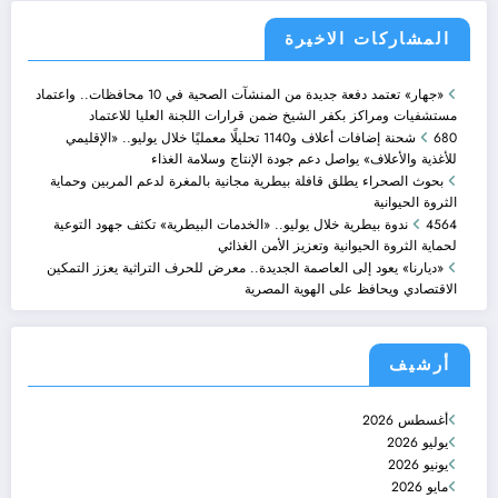
المشاركات الاخيرة
«جهار» تعتمد دفعة جديدة من المنشآت الصحية في 10 محافظات.. واعتماد
مستشفيات ومراكز بكفر الشيخ ضمن قرارات اللجنة العليا للاعتماد
680 شحنة إضافات أعلاف و1140 تحليلًا معمليًا خلال يوليو.. «الإقليمي
للأغذية والأعلاف» يواصل دعم جودة الإنتاج وسلامة الغذاء
بحوث الصحراء يطلق قافلة بيطرية مجانية بالمغرة لدعم المربين وحماية
الثروة الحيوانية
4564 ندوة بيطرية خلال يوليو.. «الخدمات البيطرية» تكثف جهود التوعية
لحماية الثروة الحيوانية وتعزيز الأمن الغذائي
«ديارنا» يعود إلى العاصمة الجديدة.. معرض للحرف التراثية يعزز التمكين
الاقتصادي ويحافظ على الهوية المصرية
أرشيف
أغسطس 2026
يوليو 2026
يونيو 2026
مايو 2026