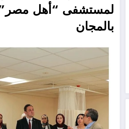
لمستشفى “أهل مصر” ل
بالمجان