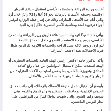
أعلنت وزارة الزراعة واستصلاح الأراضي استقبال حدائق الحيوان
الإقليمية وحديقة الأسماك بالزمالك نحو 38 ألفًا و721 زائرًا خلال أول
وثاني أيام عيد الأضحى المبارك، وذلك في إطار خطة الوزارة لتوفير
أجواء ترفيهية آمنة ومناسبة للأسر المصرية خلال إجازة العيد.
ويأتي ذلك تنفيذًا لتوجيهات السيد علاء فاروق وزير الزراعة واستصلاح
الأراضي، برفع درجة الاستعداد القصوى داخل الحدائق التابعة
للوزارة، وتوفير كافة سبل الراحة والخدمات اللازمة للزائرين طوال
فترة الاحتفالات بعيد الأضحى المبارك.
وأكد الدكتور حامد الأقنص، رئيس الهيئة العامة للخدمات البيطرية، أن
الهيئة استعدت مبكرًا لاستقبال المواطنين من خلال رفع كفاءة
الحدائق وتجهيزها بالكامل، بما يضمن استيعاب الأعداد المتزايدة من
الزوار وتقديم خدمات ترفيهية مناسبة للأسر والأطفال.
وأوضح أن الإقبال شمل حديقة الأسماك بالزمالك، إلى جانب حدائق
الحيوان الإقليمية بمحافظات الإسكندرية والزقازيق والفيوم وبني
سويف وكفر الشيخ، والتي شهدت توافدًا كبيرًا من المواطنين على
مدار اليومين الماضيين.