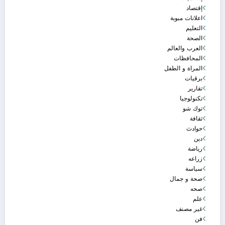
إقتصاد
اعلانات مبوبة
التعليم
الصحة
العرب والعالم
المحافظات
المراة و الطفل
برقيات
تقارير
تكنولوجيا
توك شو
ثقافة
حوادث
دين
رياضة
زراعه
سياسة
صحة و جمال
صحه
علم
غير مصنف
فن