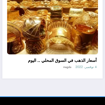
اللواء هشام آمنة : تمويل 394 مشروعاً صغيراً
اهى الصغر بجملة استثمارات 6 ملايين جنيه
أسعا
نبض مصر الحره
4 نوفمبر، 2022