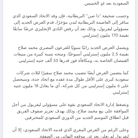
السعودية بعد غدٍ الخميس.
وحسب صحيفة “ذا صن” البريطانية، فإن وفد الاتحاد السعودي الذي
سافر إلى العاصمة البريطانية لندن مؤخرًا، قدم العرض الجديد إلى
مسؤولي ليفربول، وذلك بعد أن رفض النادي الإنجليزي عرضًا سابقًا
بقيمة 170 مليون إسترليني.
ويشمل العرض الجديد راتبًا سنويًا للفرعون المصري محمد صلاح
بقيمة 2.5 مليون إسترليني أسبوعيًا، ومنحه نسبة كبيرة من مبيعات
القمصان الخاصة به، ومكافأة فوز قدرها 55 ألف جنيه إسترليني.
كما يتضمن العرض أيضًا تنصيب محمد صلاح سفيرًا لثلاث شركات
سعودية كبرى على الأقل طوال مدة عقده مع اتحاد جدة، وسيحصل
على 6 مليون إسترليني من كل شركة، أي ما يعادل 18 مليون جنيه
إسترليني.
وتضغط إدارة الاتحاد السعودي بقوة على مسؤولي ليفربول من أجل
الموافقة على بيع محمد صلاح، وذلك بهدف تعزيز صفوف الفريق
قبل انطلاق الموسم الجديد من الدوري السعودي للمحترفين.
وعلى الرغم من العرض المغري الذي قدمه الاتحاد السعودي، إلا أن
ليفربول لم يعلن بعد عن موقفه النهائي من الصفقة.