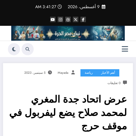
لتجاوز
9 أغسطس، 2026
3:41:28 AM
لى
لمحتوى
أهم الأخبار
رياضة
Mayada
5 سبتمبر، 2023
0 تعليقات
عرض اتحاد جدة المغري
لمحمد صلاح يضع ليفربول في
موقف حرج