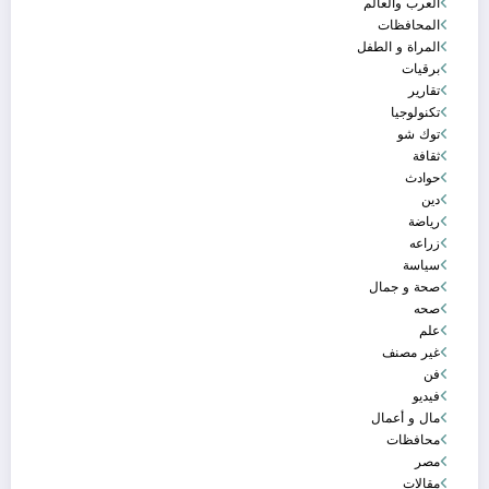
العرب والعالم
المحافظات
المراة و الطفل
برقيات
تقارير
تكنولوجيا
توك شو
ثقافة
حوادث
دين
رياضة
زراعه
سياسة
صحة و جمال
صحه
علم
غير مصنف
فن
فيديو
مال و أعمال
محافظات
مصر
مقالات