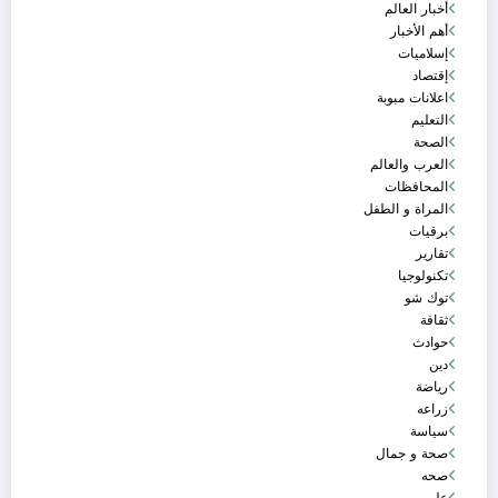
أخبار العالم
أهم الأخبار
إسلاميات
إقتصاد
اعلانات مبوبة
التعليم
الصحة
العرب والعالم
المحافظات
المراة و الطفل
برقيات
تقارير
تكنولوجيا
توك شو
ثقافة
حوادث
دين
رياضة
زراعه
سياسة
صحة و جمال
صحه