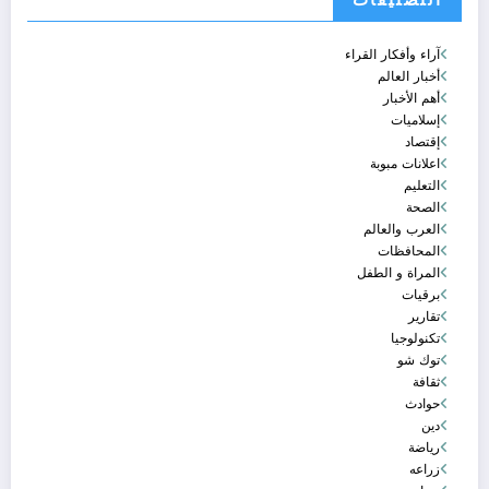
آراء وأفكار القراء
أخبار العالم
أهم الأخبار
إسلاميات
إقتصاد
اعلانات مبوبة
التعليم
الصحة
العرب والعالم
المحافظات
المراة و الطفل
برقيات
تقارير
تكنولوجيا
توك شو
ثقافة
حوادث
دين
رياضة
زراعه