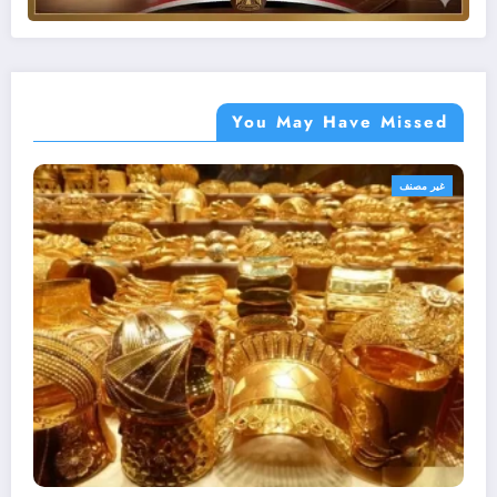
You May Have Missed
أهم الأخبار
غير مصنف
مصر
اللواء هشام آمنة : تمويل 394 مشروعاً صغيراً
ومتناهى الصغر بجملة استثمارات 6 ملايين جنيه