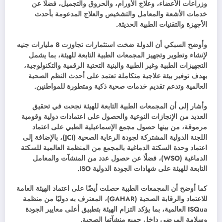
وزراعات الأعضاء، وعلاج الأورام، والحروق والتجميل، فضلًا عن
خدمات الأشعة والمعامل والتشخيص والعلاج المدعومة بأحدث
الأجهزة والتقنيات الطبية الحديثة.
وأوضح السبكي أن الدولة ضخت استثمارات تجاوزت 8 مليارات جنيه
لإنشاء وتطوير وتجهيز المجمعات الطبية التابعة للهيئة، بما يشمل
التجهيزات الطبية وغير الطبية والبنية التحتية الرقمية والتكنولوجية،
بهدف توفير بيئة علاجية متكاملة تعتمد على أحدث النظم الصحية
العالمية وتدعم تقديم خدمات صحية ذكية ومتطورة للمواطنين.
وأشار إلى أن المجمعات الطبية التابعة للهيئة نجحت في تحقيق
العديد من الإنجازات النوعية والحصول على اعتمادات دولية وقومية
مرموقة، من بينها حصول مجمع الإسماعيلية الطبي على اعتماد
اللجنة الدولية المشتركة لجودة الرعاية الصحية (JCI)، بالإضافة إلى
اعتماد وحدة السكتة الدماغية بالمجمع من المنظمة العالمية للسكتة
الدماغية (WSO)، فضلًا عن حصول عدد من المنشآت والمعامل
التابعة للهيئة على شهادات الجودة الدولية ISO.
كما أوضح أن المجمعات الطبية حصلت أيضًا على اعتماد الهيئة العامة
للاعتماد والرقابة الصحية (GAHAR)، المعترف به دوليًا من منظمة
ISQua العالمية، بما يؤكد التزام الهيئة بتطبيق أعلى معايير الجودة
وسلامة المرضى داخل جميع منشآتها الصحية.