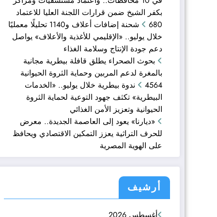
في 10 محافظات.. واعتماد مستشفيات ومراكز
بكفر الشيخ ضمن قرارات اللجنة العليا للاعتماد
680 شحنة إضافات أعلاف و1140 تحليلًا معمليًا
خلال يوليو.. «الإقليمي للأغذية والأعلاف» يواصل
دعم جودة الإنتاج وسلامة الغذاء
بحوث الصحراء يطلق قافلة بيطرية مجانية
بالمغرة لدعم المربين وحماية الثروة الحيوانية
4564 ندوة بيطرية خلال يوليو.. «الخدمات
البيطرية» تكثف جهود التوعية لحماية الثروة
الحيوانية وتعزيز الأمن الغذائي
«ديارنا» يعود إلى العاصمة الجديدة.. معرض
للحرف التراثية يعزز التمكين الاقتصادي ويحافظ
على الهوية المصرية
أرشيف
أغسطس 2026