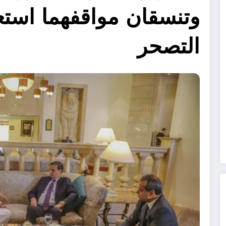
وتنسقان مواقفهما استعد
التصحر