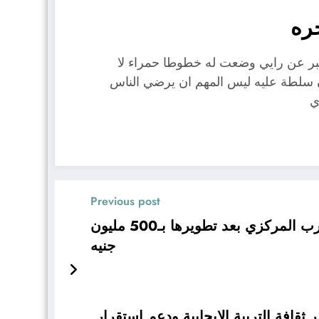
ره
عبر عن رايي وضعت له خطوطا حمراء لا
ن سلطة عليه ليس المهم ان يرضي الناس
ي
Previous post
360 ألف خدمة طبية بمستشفى القنطرة غرب المركزي بعد تطويرها بـ500 مليون
جنيه
شر ثقافة التربية الإيجابية ودعم استقرار