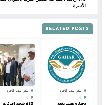
الأسرة
RELATED POSTS
نبض مصر الحره
نبض مصر الحره
0
0
«جهار» تعتمد دفعة
680 شحنة إضافات