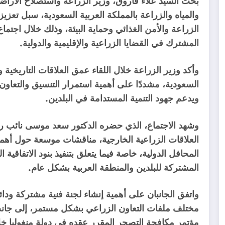
بحث السيد علاء فاروق، وزير الزراعة واستصلاح الأراضي،
والمياه والزراعة بالمملكة العربية السعودية، سبل تعزي
الزراعة والأمن الغذائي وحماية البيئة، وذلك خلال اجتماع
المشترك في القضايا الزراعية والإقليمية والدولية.
وأكد وزير الزراعة خلال اللقاء عمق العلاقات التاريخية 
السعودية، مشددًا على أهمية استمرار التنسيق والتعاون
ويدعم جهود التنمية المستدامة في البلدين.
وشهد الاجتماع، الذي حضره الدكتور سعد موسى نائب 
العلاقات الزراعية الخارجية، مناقشات موسعة حول أهم
المحافل الدولية، خاصة فيما يتعلق بتنفيذ بنود الاتفاقية 
المشتركة للبلدين والمنطقة العربية بشكل عام.
واتفق الجانبان على أهمية إنشاء لجنة فنية مشتركة ودائم
مختلف ملفات التعاون الزراعي بشكل مستمر، إلى جانب
مؤتمر مكافحة التصحر المقرر عقده في دولة منغوليا خلا