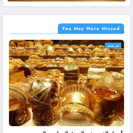
You May Have Missed
أهم الأخبار
غير مصنف
مصر
اللواء هشام آمنة : تمويل 394 مشروعاً صغيراً
ومتناهى الصغر بجملة استثمارات 6 ملايين جنيه
3 نوفمبر، 2022
نبض مصر الحره