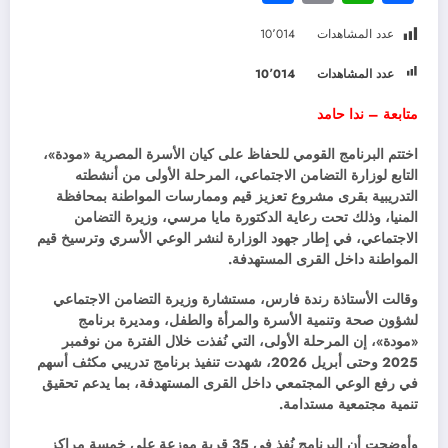
عدد المشاهدات
10٬014
عدد المشاهدات
10٬014
متابعة – ندا حامد
اختتم البرنامج القومي للحفاظ على كيان الأسرة المصرية «مودة»،
التابع لوزارة التضامن الاجتماعي، المرحلة الأولى من أنشطته
التدريبية بقرى مشروع تعزيز قيم وممارسات المواطنة بمحافظة
المنيا، وذلك تحت رعاية الدكتورة مايا مرسي، وزيرة التضامن
الاجتماعي، في إطار جهود الوزارة لنشر الوعي الأسري وترسيخ قيم
المواطنة داخل القرى المستهدفة.
وقالت الأستاذة رندة فارس، مستشارة وزيرة التضامن الاجتماعي
لشؤون صحة وتنمية الأسرة والمرأة والطفل، ومديرة برنامج
«مودة»، إن المرحلة الأولى، التي نُفذت خلال الفترة من نوفمبر
2025 وحتى أبريل 2026، شهدت تنفيذ برنامج تدريبي مكثف أسهم
في رفع الوعي المجتمعي داخل القرى المستهدفة، بما يدعم تحقيق
تنمية مجتمعية مستدامة.
وأوضحت أن البرنامج نُفذ في 35 قرية موزعة على خمسة مراكز