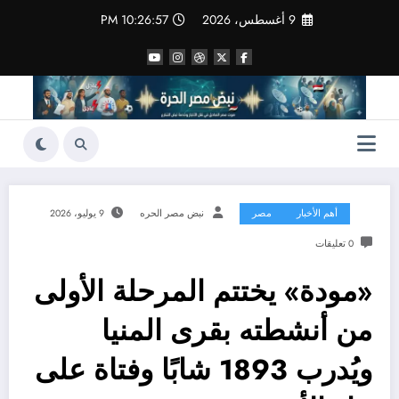
لتجاوز
9 أغسطس، 2026
10:26:58 PM
لى
لمحتوى
أهم الأخبار
مصر
نبض مصر الحره
9 يوليو، 2026
0 تعليقات
«مودة» يختتم المرحلة الأولى
من أنشطته بقرى المنيا
ويُدرب 1893 شابًا وفتاة على