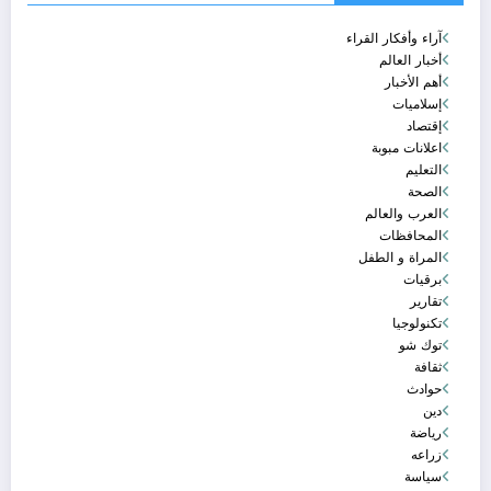
آراء وأفكار القراء
أخبار العالم
أهم الأخبار
إسلاميات
إقتصاد
اعلانات مبوبة
التعليم
الصحة
العرب والعالم
المحافظات
المراة و الطفل
برقيات
تقارير
تكنولوجيا
توك شو
ثقافة
حوادث
دين
رياضة
زراعه
سياسة