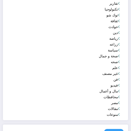
تقارير
تكنولوجيا
توك شو
ثقافة
حوادث
دين
رياضة
زراعه
سياسة
صحة و جمال
صحه
علم
غير مصنف
فن
فيديو
مال و أعمال
محافظات
مصر
مقالات
منوعات