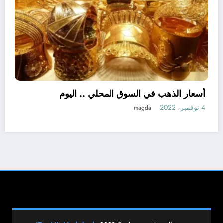
اللواء هشام آمنة : تمويل 394 مشروعاً صغيراً
ومتناهى الصغر بجملة استثمارات 6 ملايين جنيه
3 نوفمبر، 2022
نبض مصر الحره
جميع الحقوق محفوظة © 2026
راستلينك (Rasklink)