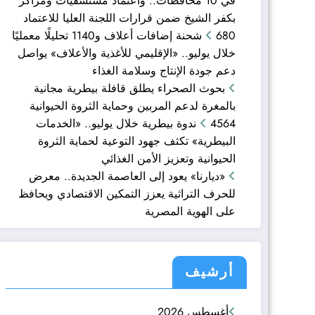
في 10 محافظات.. واعتماد مستشفيات ومراكز
بكفر الشيخ ضمن قرارات اللجنة العليا للاعتماد
680 شحنة إضافات أعلاف و1140 تحليلًا معمليًا
خلال يوليو.. «الإقليمي للأغذية والأعلاف» يواصل
دعم جودة الإنتاج وسلامة الغذاء
بحوث الصحراء يطلق قافلة بيطرية مجانية
بالمغرة لدعم المربين وحماية الثروة الحيوانية
4564 ندوة بيطرية خلال يوليو.. «الخدمات
البيطرية» تكثف جهود التوعية لحماية الثروة
الحيوانية وتعزيز الأمن الغذائي
«ديارنا» يعود إلى العاصمة الجديدة.. معرض
للحرف التراثية يعزز التمكين الاقتصادي ويحافظ
على الهوية المصرية
أرشيف
أغسطس 2026