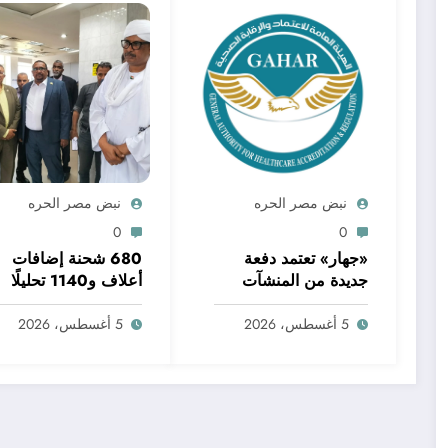
نبض مصر الحره
نبض مصر الحره
0
0
«جهار» تعتمد دفعة
680 شحنة إضافات
جديدة من المنشآت
أعلاف و1140 تحليلًا
الصحية في 10
معمليًا خلال يوليو..
محافظات.. واعتماد
«الإقليمي للأغذية
5 أغسطس، 2026
5 أغسطس، 2026
مستشفيات ومراكز
والأعلاف» يواصل دعم
بكفر الشيخ ضمن
جودة الإنتاج وسلامة
قرارات اللجنة العليا
الغذاء
للاعتماد