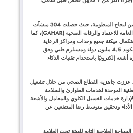
نسبة كبيرة من الجراحات الدقيقة والمتقدمة، فضلًا عن إجراء أكثر من 7 ملايين فحص طبي شامل،
وأكد أن التحول الرقمي والجودة يمثلان ركيزتين أساسيتين لنجاح المنظومة، حيث حصلت 304 منشآت
صحية على الاعتماد الكلي أو المبدئي وفق معايير الهيئة العامة للاعتماد والرقابة الصحية (GAHAR)، كما
ترونية، واستكمال ميكنة جميع وحدات ومراكز الرعاية
الأولية، وميكنة نحو 90% من المستشفيات، إلى جانب تكويد 4.5 مليون دواء ومستلزم طبي وفق
يار صورة أشعة إلكترونيًا باستخدام تقنيات الذكاء
ل عززت جاهزية القطاع الصحي من خلال تشغيل
لوطنية الموحدة لخدمات الطوارئ والسلامة
إدارة خدمات الغسيل الكلوي والمعامل والأشعة
الأداء وتحقيق متوسط رضا المنتفعين عن
سياحة العلاجية التابع للهيئة تحت العلامة