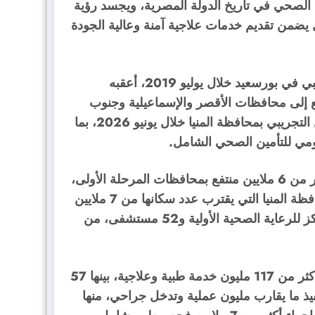
 الصحي في تاريخ الدولة المصرية، ويجسد رؤية
يضمن تقديم خدمات علاجية آمنة وعالية الجودة
وأوضح أن رحلة تطبيق المنظومة بدأت بالتشغيل التجريبي في بورسعيد خلال يوليو 2019، أعقبه
ع إلى محافظات الأقصر والإسماعيلية وجنوب
سيناء، وصولًا إلى السويس وأسوان، وأخيرًا بدء التشغيل التجريبي بمحافظة المنيا خلال يونيو 2026، بما
ومي للتأمين الصحي الشامل.
وأشار السبكي إلى أن المنظومة تقدم خدماتها حاليًا لأكثر من 6 ملايين منتفع بمحافظات المرحلة الأولى،
مع توقعات بزيادة هذا العدد بشكل كبير بعد انضمام محافظة المنيا التي يقترب عدد سكانها من 7 ملايين
نسمة، لافتًا إلى أن الهيئة تدير أكثر من 400 وحدة ومركز للرعاية الصحية الأولية و52 مستشفى، من
وأضاف أن منشآت الهيئة قدمت منذ انطلاق المنظومة أكثر من 117 مليون خدمة طبية وعلاجية، بينها 57
يذ ما يقارب مليون عملية وتدخل جراحي، منها