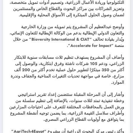
التكنولوجيا وريادة الأعمال الزراعية، وتصميم أدوات تمويل متخصصة،
وتعزيز الشراكات بين مراكز البحوث والقطاع الخاص والمستثمرين
لضمان وصول الحلول المبتكرة إلى الأسواق المحلية والإقليمية.
وأوضح عبدالعظيم أن المشروع يتم تمويله من وزارة الخارجية
والتعاون الدولي الإيطالية بدعم من الوكالة الإيطالية للتعاون الإنمائي،
ويُدار بقيادة تحالف “Bioversity International & CIAT” من خلال
منصة “Accelerate for Impact”.
وأضاف أن المشروع يستهدف تنظيم ثلاث مسابقات سنوية للابتكار
الزراعي، ودعم 105 شركات ناشئة وفرق ابتكارية، والوصول إلى
أكثر من 350 مبتكرًا لتطوير حلول عملية تخدم أكثر من 200 ألف
مزارع، خاصة في مواجهة تحديات التغيرات المناخية والجفاف وندرة
الموارد.
وأشار إلى أن المرحلة المقبلة ستتضمن إعداد تقرير استراتيجي
وخطة تنفيذية تمتد لثلاث سنوات، بالإضافة إلى تنظيم سلسلة من
ورش العمل بالمحافظات المختلفة للتعرف على احتياجات المزارعين
وأطراف سلاسل القيمة الزراعية، بما يضمن توجيه أنشطة المشروع
بما يتوافق مع أولويات القطاع الزراعي المصري.
وأكد رئيس مركز البحوث الزراعية أن مشروع “AgriTech4Egypt”