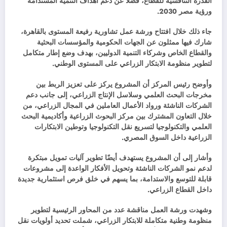
القدرة التنافسية للقطاع، فضلًا عن دعم أهداف التنمية المستدامة
ورؤية مصر 2030.
جاء ذلك خلال افتتاح ورشة عمل تشاورية رفيعة المستوى بالقاهرة،
شارك فيها ممثلون عن الجهات الحكومية والمؤسسات البحثية
والقطاع الخاص وشركاء التنمية الدوليين، بهدف وضع إطار متكامل
لتطوير منظومة الابتكار الزراعي على المستوى الوطني.
وأوضح رئيس المركز أن المشروع يركز على تعزيز الربط بين
مخرجات البحث العلمي وسلاسل الإنتاج الزراعي، إلى جانب دعم
الشركات الناشئة ورواد الأعمال العاملين في المجال الزراعي، من
خلال التعاون المشترك بين مركز البحوث الزراعية وأكاديمية البحث
العلمي والتكنولوجيا لتسريع نقل التكنولوجيا وتوطين الابتكارات
الزراعية داخل السوق المصري.
وأشار إلى أن المشروع يستهدف أيضًا تطوير آليات تمويل مبتكرة
لدعم نمو الشركات الناشئة وتحويل الأفكار الواعدة إلى مشروعات
قابلة للتوسع والاستدامة، بما يسهم في خلق فرص استثمارية جديدة
داخل القطاع الزراعي.
وشهدت ورشة العمل مناقشة عدد من المحاور الرئيسية لتطوير
منظومة وطنية متكاملة للابتكار الزراعي، شملت تحديد أولويات نقل