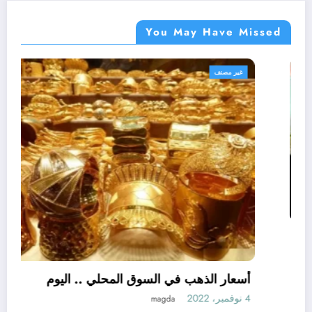
You May Have Missed
أهم الأخبار
غير مصنف
مصر
اللواء هشام آمنة : تمويل 394 مشروعاً صغيراً
ومتناهى الصغر بجملة استثمارات 6 ملايين جنيه
3 نوفمبر، 2022
نبض مصر الحره