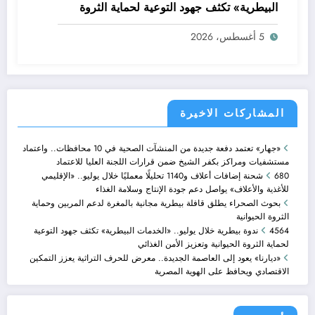
البيطرية» تكثف جهود التوعية لحماية الثروة
الحيوانية وتعزيز الأمن الغذائي
5 أغسطس، 2026
المشاركات الاخيرة
«جهار» تعتمد دفعة جديدة من المنشآت الصحية في 10 محافظات.. واعتماد
مستشفيات ومراكز بكفر الشيخ ضمن قرارات اللجنة العليا للاعتماد
680 شحنة إضافات أعلاف و1140 تحليلًا معمليًا خلال يوليو.. «الإقليمي
للأغذية والأعلاف» يواصل دعم جودة الإنتاج وسلامة الغذاء
بحوث الصحراء يطلق قافلة بيطرية مجانية بالمغرة لدعم المربين وحماية
الثروة الحيوانية
4564 ندوة بيطرية خلال يوليو.. «الخدمات البيطرية» تكثف جهود التوعية
لحماية الثروة الحيوانية وتعزيز الأمن الغذائي
«ديارنا» يعود إلى العاصمة الجديدة.. معرض للحرف التراثية يعزز التمكين
الاقتصادي ويحافظ على الهوية المصرية