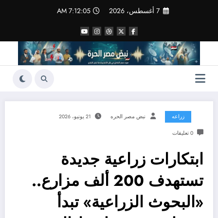
لتجاوز
7 أغسطس، 2026
7:12:06 AM
لى
لمحتوى
زراعه
نبض مصر الحره
21 يونيو، 2026
0 تعليقات
ابتكارات زراعية جديدة
تستهدف 200 ألف مزارع..
«البحوث الزراعية» تبدأ