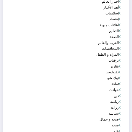
أخبار العالم
أهم الأخبار
إسلاميات
إقتصاد
اعلانات مبوبة
التعليم
الصحة
العرب والعالم
المحافظات
المراة و الطفل
برقيات
تقارير
تكنولوجيا
توك شو
ثقافة
حوادث
دين
رياضة
زراعه
سياسة
صحة و جمال
صحه
علم