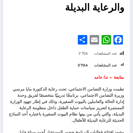
والرعاية البديلة
Share
WhatsApp
Email
Facebook
عدد المشاهدات
3٬704
عدد المشاهدات
3٬704
متابعة – ندا حامد
نظمت وزارة التضامن الاجتماعي، تحت رعاية الدكتورة مايا مرسي
وزيرة التضامن الاجتماعي، برنامجًا تدريبيًا متخصصًا لفريق وحدة
إدارة الحالة والعاملين بالبيوت الصغيرة، وذلك في إطار جهود الوزارة
المستمرة لتعزيز سياسات حماية الطفل داخل منظومة الرعاية
البديلة، والتي يأتي من بينها نظام البيوت الصغيرة باعتباره أحد النماذج
الحديثة للرعاية البديلة للأطفال.
وشهد افتتاح فعاليات البرنامج حضور المستشار أحمد سناء خليل