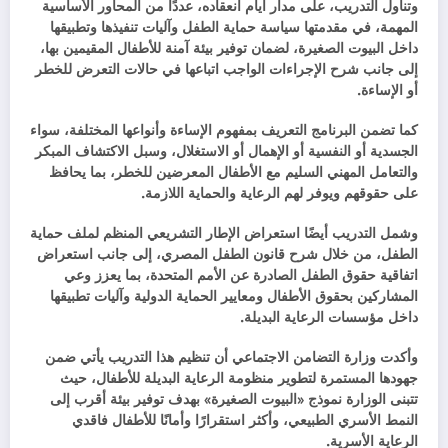
وتناول التدريب، على مدار أيام انعقاده، عددًا من المحاور الأساسية
المهمة، في مقدمتها سياسة حماية الطفل وآليات تنفيذها وتطبيقها
داخل البيوت الصغيرة، لضمان توفير بيئة آمنة للأطفال المقيمين بها،
إلى جانب شرح الإجراءات الواجب اتباعها في حالات التعرض للخطر
أو الإساءة.
كما تضمن البرنامج التعريف بمفهوم الإساءة وأنواعها المختلفة، سواء
الجسدية أو النفسية أو الإهمال أو الاستغلال، وسبل الاكتشاف المبكر
والتعامل المهني السليم مع الأطفال المعرضين للخطر، بما يحافظ
على حقوقهم ويوفر لهم الرعاية والحماية اللازمة.
وشمل التدريب أيضًا استعراض الإطار التشريعي المنظم لملف حماية
الطفل، من خلال شرح قانون الطفل المصري، إلى جانب استعراض
اتفاقية حقوق الطفل الصادرة عن الأمم المتحدة، بما يعزز وعي
المشاركين بحقوق الأطفال ومعايير الحماية الدولية وآليات تطبيقها
داخل مؤسسات الرعاية البديلة.
وأكدت وزارة التضامن الاجتماعي أن تنظيم هذا التدريب يأتي ضمن
جهودها المستمرة لتطوير منظومة الرعاية البديلة للأطفال، حيث
تتبنى الوزارة نموذج «البيوت الصغيرة» بهدف توفير بيئة أقرب إلى
النمط الأسري الطبيعي، وأكثر استقرارًا وأمانًا للأطفال فاقدي
الرعاية الأسرية.