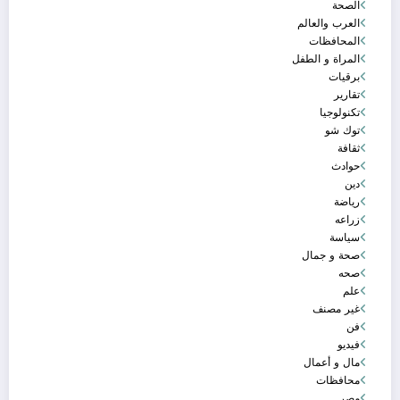
الصحة
العرب والعالم
المحافظات
المراة و الطفل
برقيات
تقارير
تكنولوجيا
توك شو
ثقافة
حوادث
دين
رياضة
زراعه
سياسة
صحة و جمال
صحه
علم
غير مصنف
فن
فيديو
مال و أعمال
محافظات
مصر