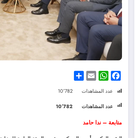
Share
WhatsApp
Email
Facebook
عدد المشاهدات
10٬782
عدد المشاهدات
10٬782
متابعة – ندا حامد