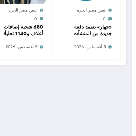
نبض مصر الحره
نبض مصر الحره
0
0
«جهار» تعتمد دفعة
680 شحنة إضافات
جديدة من المنشآت
أعلاف و1140 تحليلًا
الصحية في 10
معمليًا خلال يوليو..
محافظات.. واعتماد
«الإقليمي للأغذية
5 أغسطس، 2026
5 أغسطس، 2026
مستشفيات ومراكز
والأعلاف» يواصل دعم
بكفر الشيخ ضمن
جودة الإنتاج وسلامة
قرارات اللجنة العليا
الغذاء
للاعتماد