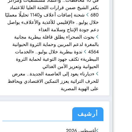
في 10 محافظات.. واعتماد مستشفيات ومراكز
بكفر الشيخ ضمن قرارات اللجنة العليا للاعتماد
680 شحنة إضافات أعلاف و1140 تحليلًا معمليًا
خلال يوليو.. «الإقليمي للأغذية والأعلاف» يواصل
دعم جودة الإنتاج وسلامة الغذاء
بحوث الصحراء يطلق قافلة بيطرية مجانية
بالمغرة لدعم المربين وحماية الثروة الحيوانية
4564 ندوة بيطرية خلال يوليو.. «الخدمات
البيطرية» تكثف جهود التوعية لحماية الثروة
الحيوانية وتعزيز الأمن الغذائي
«ديارنا» يعود إلى العاصمة الجديدة.. معرض
للحرف التراثية يعزز التمكين الاقتصادي ويحافظ
على الهوية المصرية
أرشيف
أغسطس 2026