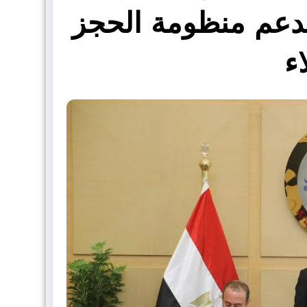
 تدعم منظومة الحجز
ء