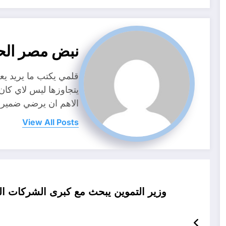
نبض مصر الح
قلمي يكتب ما يريد ي
يتجاوزها ليس لاي كا
الاهم ان يرضي ضمير
View All Posts
وزير التموين يبحث مع كبرى الشركات ال