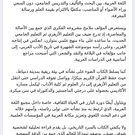
اللغة العربية، بين البحث والتأليف والتدريس الجامعي، دون السعي
وراء الأضواء أو المناصب، مكتفيًا بالالتزام بقيمة العلم ورسالة
المعرفة.
ويستعرض المؤلف ملامح مشروعه الفكري الذي جمع بين الأصالة
والمعاصرة، إذ تدرج ضيف بين التعليم الأزهري ثم التعليم الجامعي
الحديث، ما ساعده على بناء منهج علمي متوازن، انعكس في إنتاجه
الغزير، وعلى رأسه موسوعته الشهيرة في تاريخ الأدب العربي، إلى
جانب مؤلفاته في البلاغة والنقد والشعر، التي أصبحت مراجع
أساسية في الدراسات العربية.
كما يسلط الكتاب الضوء على نشأته في بيئة ريفية بمدينة دمياط،
حيث حفظ القرآن الكريم مبكرًا، وواصل تفوقه الدراسي حتى انتقل
من التعليم الأزهري إلى دار العلوم ثم كلية الآداب، ليكمل مساره
الأكاديمي بحصوله على درجتي الماجستير والدكتوراه في سن مبكرة.
ويتناول أيضًا دوره البارز في الحياة الثقافية، خاصة داخل مجمع اللغة
العربية، الذي ارتبط به منذ نشأته حتى تولى رئاسته، وأسهم خلاله
في دعم البحث اللغوي وتعزيز مكانة العربية في المؤسسات العلمية.
ولا يكتفي الكتاب بالسرد التاريخي، بل يقدم قراءة تحليلية لشخصية
شوقي ضيف، بوصفه نموذجًا للعالم الذي جمع بين الدقة المنهجية