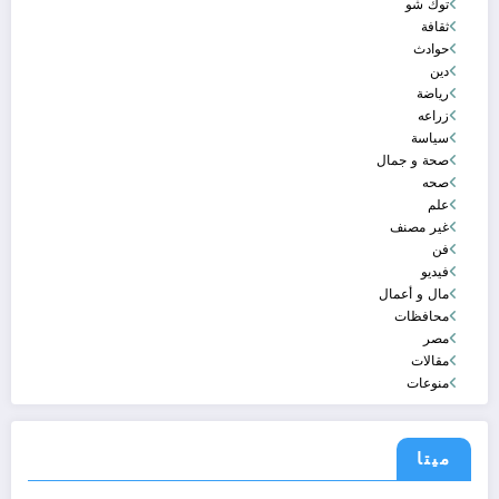
توك شو
ثقافة
حوادث
دين
رياضة
زراعه
سياسة
صحة و جمال
صحه
علم
غير مصنف
فن
فيديو
مال و أعمال
محافظات
مصر
مقالات
منوعات
ميتا