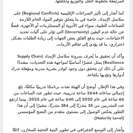
المرتبطة بخطوط النقل والتوزيع وتكلفتها.
كما أشار إلى تأثير الصراعات الإقليمية (Regional Conflicts) على
سلاسل الإمداد، خاصة في ما يتعلق بتوفير المواد الخام اللازمة
للصناعات الطبية، سواء في الأدوية أو المستلزمات أو الأجهزة، فضلًا
عن حالة عدم اليقين (Uncertainty) التي تؤثر على آليات تحديد
الاحتياجات، حيث يدفع القلق بعض الجهات إلى زيادة الطلبات بشكل
احترازي، ما قد يؤدي إلى تفاقم الأزمات.
وأكد أن تحقيق ما يُعرف بمرونة سلاسل الإمداد (Supply Chain
Resilience) يمثل عنصرًا أساسيًا لمواجهة هذه التحديات، مشددًا
على أن ذلك لن يتحقق دون وجود كوادر بشرية مدربة ومؤهلة تدرك
أدوارها وتؤديها بكفاءة.
وفي هذا الإطار، أوضح أن الهيئة نفذت برنامجًا تدريبيًا مكثفًا، بلغ
إجمالي ساعاته 2644 ساعة تدريبية، حيث تطور عدد الساعات من
66 ساعة في عام 2020 إلى 640 ساعة في عام 2025، بينما ارتفع
عدد المتدربين من 35 متدربًا إلى 384 متدربًا، مشيرًا إلى أن هذا
التطور يعكس الوصول إلى مستوى متقدم من النضج المؤسسي
(Maturity Level).
وأشار إلى التوسع الجغرافي في تطوير البنية التحتية للمخازن، لافتًا