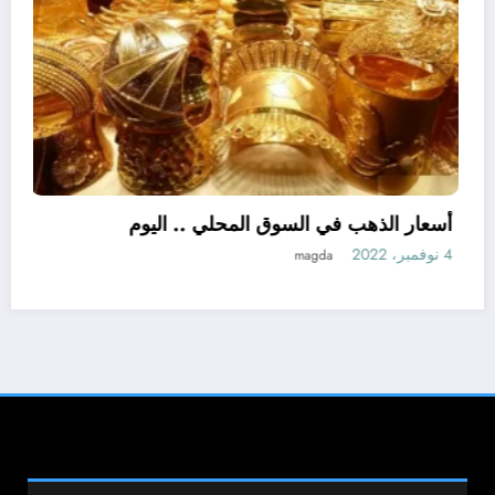
اللواء هشام آمنة : تمويل 394 مشروعاً صغيراً
ومتناهى الصغر بجملة استثمارات 6 ملايين جنيه
3 نوفمبر، 2022
نبض مصر الحره
جميع الحقوق محفوظة © 2026
راستلينك (Rasklink)