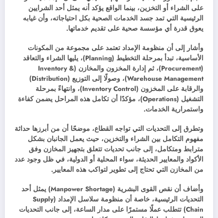
على الشراء أو التخزين، بينما الواقع يؤكد أنه يمثل أحد الشرايين
الرئيسية التي تمد جسد الخدمات الصحية بكل احتياجاته، وأن غيابه
يعوق قدرة أي مؤسسة صحية على تقديم خدماتها.
وأشار إلى أن منظومة الإمداد تعتمد على مجموعة من المكونات
الأساسية، تبدأ بمرحلة التخطيط (Planning)، يليها الشراء والتعاقد
(Procurement)، ثم إدارة المخزون والمخازن (Inventory &
Warehouse Management)، وصولًا إلى التوزيع (Distribution)
والرقابة على المخزون (Inventory Control)، وانتهاءً بمرحلة
التشغيل (Operations)، مؤكدًا أن تكامل هذه المراحل يضمن كفاءة
واستمرارية الخدمات.
وتطرق إلى التحديات التي تواجه القطاع، موضحًا أن من أبرزها حداثة
مفهوم التكامل بين الشراء والتخزين، حيث يعمل الجانبان بشكل
مترابط ومتكامل، إلى جانب تحديات تتعلق بتجهيز المخازن وفق
الأكواد والمعايير الحديثة، سواء المحلية أو الدولية، في ظل وجود عدد
من المخازن التي تحتاج إلى تطوير لتواكب هذه المعايير.
وأضاف أن نقص القوى البشرية (Manpower Shortage) يمثل أحد
التحديات الرئيسية، خاصة أن منظومة سلاسل الإمداد (Supply
Chain) تتطلب عملًا مستمرًا على مدار الساعة، إلى جانب التحديات