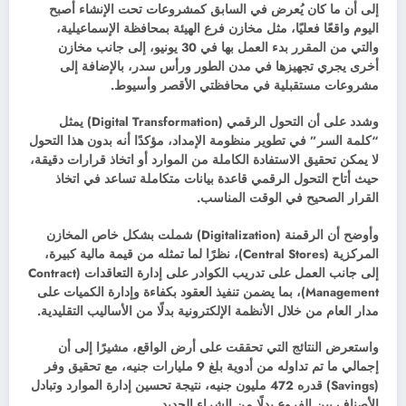
إلى أن ما كان يُعرض في السابق كمشروعات تحت الإنشاء أصبح
اليوم واقعًا فعليًا، مثل مخازن فرع الهيئة بمحافظة الإسماعيلية،
والتي من المقرر بدء العمل بها في 30 يونيو، إلى جانب مخازن
أخرى يجري تجهيزها في مدن الطور ورأس سدر، بالإضافة إلى
مشروعات مستقبلية في محافظتي الأقصر وأسيوط.
وشدد على أن التحول الرقمي (Digital Transformation) يمثل
“كلمة السر” في تطوير منظومة الإمداد، مؤكدًا أنه بدون هذا التحول
لا يمكن تحقيق الاستفادة الكاملة من الموارد أو اتخاذ قرارات دقيقة،
حيث أتاح التحول الرقمي قاعدة بيانات متكاملة تساعد في اتخاذ
القرار الصحيح في الوقت المناسب.
وأوضح أن الرقمنة (Digitalization) شملت بشكل خاص المخازن
المركزية (Central Stores)، نظرًا لما تمثله من قيمة مالية كبيرة،
إلى جانب العمل على تدريب الكوادر على إدارة التعاقدات (Contract
Management)، بما يضمن تنفيذ العقود بكفاءة وإدارة الكميات على
مدار العام من خلال الأنظمة الإلكترونية بدلًا من الأساليب التقليدية.
واستعرض النتائج التي تحققت على أرض الواقع، مشيرًا إلى أن
إجمالي ما تم تداوله من أدوية بلغ 9 مليارات جنيه، مع تحقيق وفر
(Savings) قدره 472 مليون جنيه، نتيجة تحسين إدارة الموارد وتبادل
الأصناف بين الفروع بدلًا من الشراء الجديد.