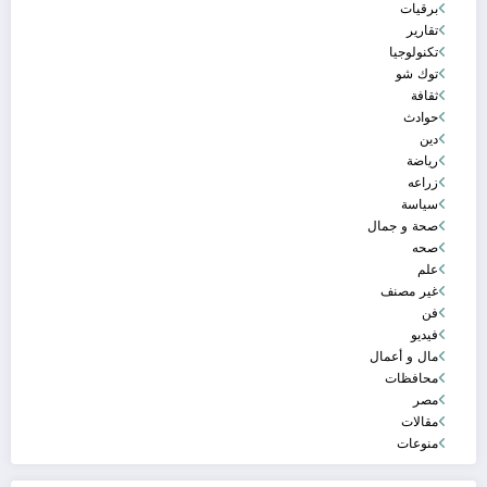
برقيات
تقارير
تكنولوجيا
توك شو
ثقافة
حوادث
دين
رياضة
زراعه
سياسة
صحة و جمال
صحه
علم
غير مصنف
فن
فيديو
مال و أعمال
محافظات
مصر
مقالات
منوعات