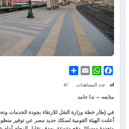
Share
WhatsApp
Email
Facebook
عدد المشاهدات
41
متابعه – ندا حامد
في إطار خطة وزارة النقل للارتقاء بجودة الخدمات وتح
أعلنت الهيئة القومية لسكك حديد مصر عن توفير منظوم
متعددة ووسائل دفع متنوعة، بهدف تقليل الزحام أمام ش