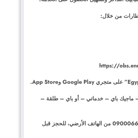
قطارات من خلال:
https://obs.en
 – ماجيك باي – خدماتي – أو باي – طلقة –
5. الخدمة الصوتية على الرقم 1661 من المحمول أو 09000661 من الهاتف الأرضي، للحجز قبل