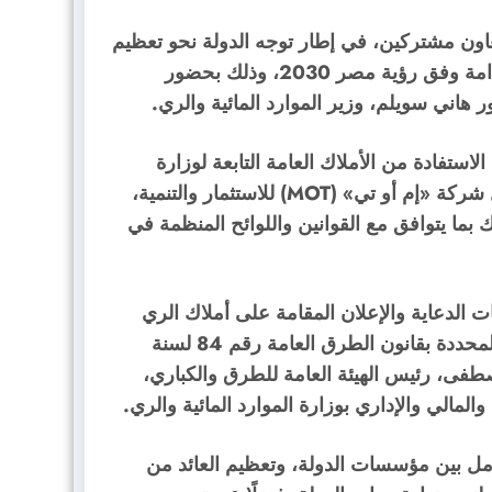
تعاون مشتركين، في إطار توجه الدولة نحو تعظيم
الاستفادة من أصولها وتحقيق مستهدفات التنمية المستدامة وفق رؤية مصر 2030، وذلك بحضور
ر هاني سويلم، وزير الموارد المائية والري.
استفادة من الأملاك العامة التابعة لوزارة
الموارد المائية والري على مستوى الجمهورية، من خلال شركة «إم أو تي» (MOT) للاستثمار والتنمية،
 بما يتوافق مع القوانين واللوائح المنظمة في
ت الدعاية والإعلان المقامة على أملاك الري
بنهر النيل والمجاري المائية، والواقعة ضمن المسافات المحددة بقانون الطرق العامة رقم 84 لسنة
صطفى، رئيس الهيئة العامة للطرق والكباري،
لمالي والإداري بوزارة الموارد المائية والري.
امل بين مؤسسات الدولة، وتعظيم العائد من